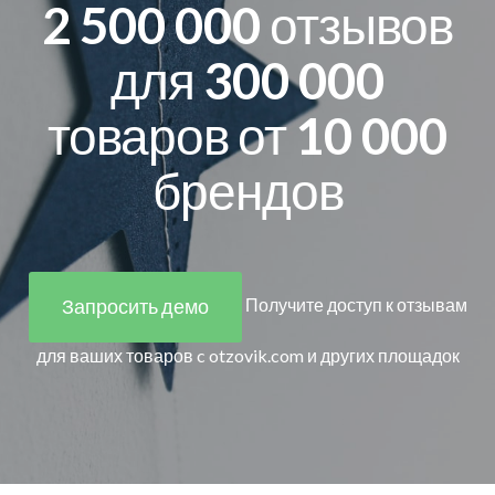
2 500 000
отзывов
для
300 000
товаров
от
10 000
брендов
Запросить демо
Получите доступ к отзывам
для ваших товаров
c otzovik.com и других площадок