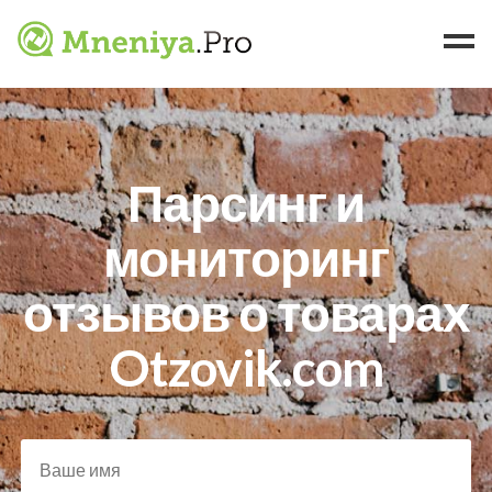
Брендам
Ритейлерам
Парсинг и
Примеры
Кейсы
мониторинг
Статьи
отзывов о товарах
Контакты
Otzovik.com