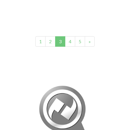
Next
1
2
3
4
5
»